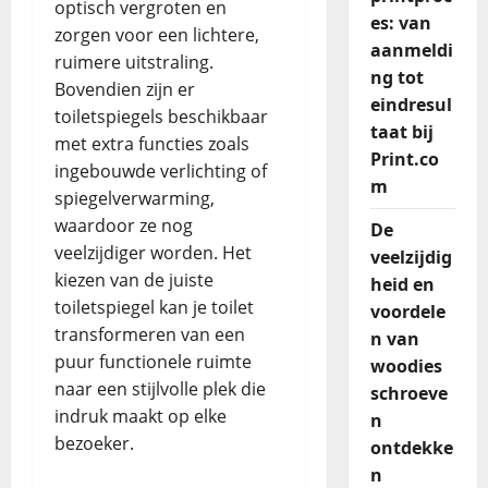
optisch vergroten en
es: van
zorgen voor een lichtere,
aanmeldi
ruimere uitstraling.
ng tot
Bovendien zijn er
eindresul
toiletspiegels beschikbaar
taat bij
met extra functies zoals
Print.co
ingebouwde verlichting of
m
spiegelverwarming,
waardoor ze nog
De
veelzijdiger worden. Het
veelzijdig
kiezen van de juiste
heid en
toiletspiegel kan je toilet
voordele
transformeren van een
n van
puur functionele ruimte
woodies
naar een stijlvolle plek die
schroeve
indruk maakt op elke
n
bezoeker.
ontdekke
n