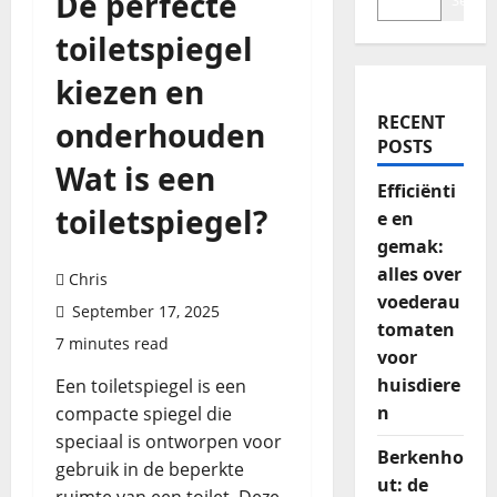
De perfecte
Search
toiletspiegel
kiezen en
RECENT
onderhouden
POSTS
Wat is een
Efficiënti
toiletspiegel?
e en
gemak:
alles over
Chris
voederau
September 17, 2025
tomaten
7 minutes read
voor
huisdiere
Een toiletspiegel is een
n
compacte spiegel die
speciaal is ontworpen voor
Berkenho
gebruik in de beperkte
ut: de