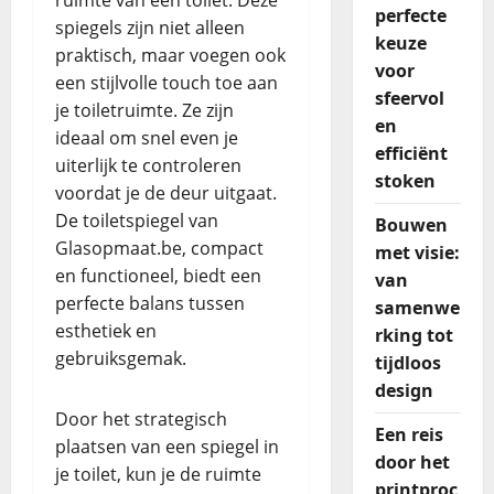
ruimte van een toilet. Deze
perfecte
spiegels zijn niet alleen
keuze
praktisch, maar voegen ook
voor
een stijlvolle touch toe aan
sfeervol
je toiletruimte. Ze zijn
en
ideaal om snel even je
efficiënt
uiterlijk te controleren
stoken
voordat je de deur uitgaat.
De
toiletspiegel van
Bouwen
Glasopmaat.be, compact
met visie:
en functioneel
, biedt een
van
perfecte balans tussen
samenwe
esthetiek en
rking tot
gebruiksgemak.
tijdloos
design
Door het strategisch
Een reis
plaatsen van een spiegel in
door het
je toilet, kun je de ruimte
printproc