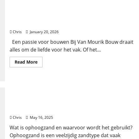
Bouwen met visie: van samenwerking tot tijdloos
design
Chris
January 20, 2026
Een passie voor bouwen Bij Van Mourik Bouw draait
alles om de liefde voor het vak. Of het...
Read More
Ophoogzand: alles wat je moet weten voor een
succesvol project
Chris
May 16, 2025
Wat is ophoogzand en waarvoor wordt het gebruikt?
Ophoogzand is een veelzijdig zandtype dat vaak