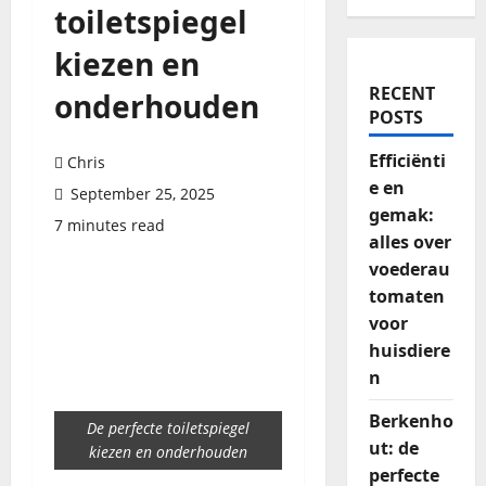
toiletspiegel
kiezen en
RECENT
onderhouden
POSTS
Efficiënti
Chris
e en
September 25, 2025
gemak:
7 minutes read
alles over
voederau
tomaten
voor
huisdiere
n
Berkenho
De perfecte toiletspiegel
ut: de
kiezen en onderhouden
perfecte