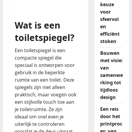
keuze
voor
sfeervol
Wat is een
en
efficiënt
toiletspiegel?
stoken
Een toiletspiegel is een
Bouwen
compacte spiegel die
met visie:
speciaal is ontworpen voor
van
gebruik in de beperkte
samenwe
ruimte van een toilet. Deze
rking tot
spiegels zijn niet alleen
tijdloos
praktisch, maar voegen ook
design
een stijlvolle touch toe aan
Een reis
je toiletruimte. Ze zijn
door het
ideaal om snel even je
printproc
uiterlijk te controleren
es: van
voordat je de deur uitgaat.