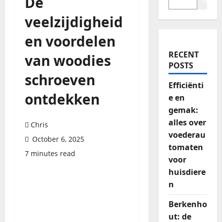
De
Search
veelzijdigheid
en voordelen
RECENT
van woodies
POSTS
schroeven
Efficiënti
ontdekken
e en
gemak:
alles over
Chris
voederau
October 6, 2025
tomaten
7 minutes read
voor
huisdiere
n
Berkenho
ut: de