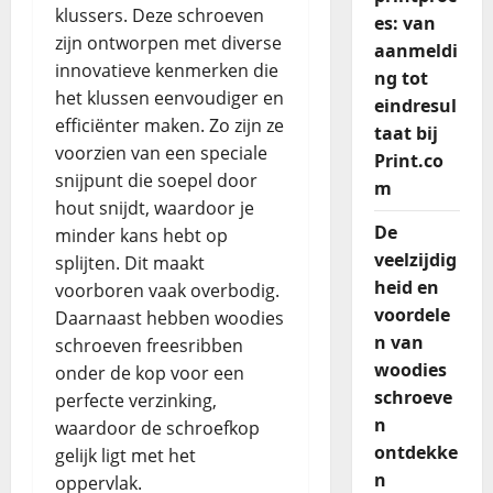
klussers. Deze schroeven
es: van
zijn ontworpen met diverse
aanmeldi
innovatieve kenmerken die
ng tot
het klussen eenvoudiger en
eindresul
efficiënter maken. Zo zijn ze
taat bij
voorzien van een speciale
Print.co
snijpunt die soepel door
m
hout snijdt, waardoor je
De
minder kans hebt op
veelzijdig
splijten. Dit maakt
heid en
voorboren vaak overbodig.
voordele
Daarnaast hebben woodies
n van
schroeven freesribben
woodies
onder de kop voor een
schroeve
perfecte verzinking,
n
waardoor de schroefkop
ontdekke
gelijk ligt met het
n
oppervlak.