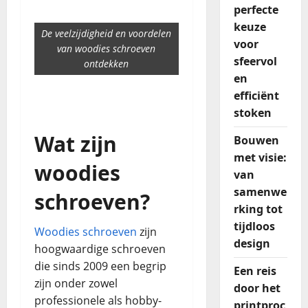
perfecte
keuze
De veelzijdigheid en voordelen
voor
van woodies schroeven
sfeervol
ontdekken
en
efficiënt
stoken
Wat zijn
Bouwen
met visie:
woodies
van
samenwe
schroeven?
rking tot
tijdloos
Woodies schroeven
zijn
design
hoogwaardige schroeven
die sinds 2009 een begrip
Een reis
zijn onder zowel
door het
professionele als hobby-
printproc