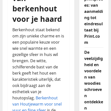
es: van
berkenhout
aanmeldi
voor je haard
ng tot
eindresul
Berkenhout staat bekend
taat bij
om zijn unieke charme en is
Print.co
een populaire keuze voor
m
wie snel warmte en een
De
gezellige sfeer in huis wil
veelzijdig
brengen. De witte,
heid en
schilferende bast van de
voordele
berk geeft het hout een
n van
karakteristiek uiterlijk, dat
woodies
ook bijdraagt aan de
schroeve
esthetiek van je
n
houtopslag.
Berkenhout
ontdekke
van Houtjewarm voor snel
n
vuur en fijne sfeer
is de