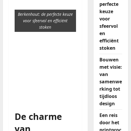
perfecte
keuze
Berkenhout: de perfecte keuze
voor
voor sfeervol en efficiënt
sfeervol
stoken
en
efficiënt
stoken
Bouwen
met visie:
van
samenwe
rking tot
tijdloos
design
De charme
Een reis
door het
van
printproc