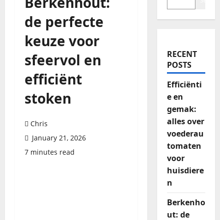
Berkenhout:
Search
de perfecte
keuze voor
RECENT
sfeervol en
POSTS
efficiënt
Efficiënti
stoken
e en
gemak:
alles over
Chris
voederau
January 21, 2026
tomaten
7 minutes read
voor
huisdiere
n
Berkenho
ut: de