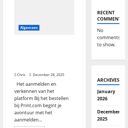
RECENT
COMMENTS
Algemeen
No
comments
Een reis door het
to show.
printproces: van
aanmelding tot
eindresultaat bij
Print.com
Chris
December 28, 2025
ARCHIVES
Het aanmelden en
verkennen van het
January
platform Bij het bestellen
2026
bij Print.com begint je
December
avontuur met het
2025
aanmelden...