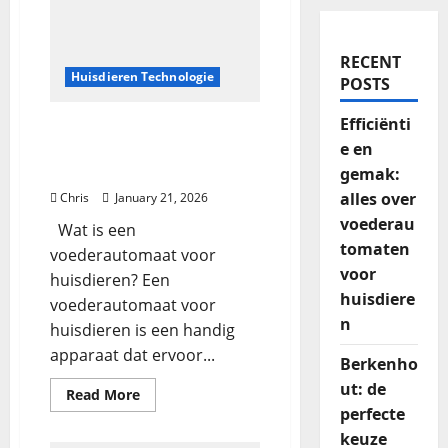
RECENT
Huisdieren Technologie
POSTS
Efficiënti
Efficiëntie en gemak: alles
e en
over voederautomaten
voor huisdieren
gemak:
alles over
Chris
January 21, 2026
voederau
Wat is een
tomaten
voederautomaat voor
voor
huisdieren? Een
huisdiere
voederautomaat voor
n
huisdieren is een handig
apparaat dat ervoor...
Berkenho
ut: de
Read More
perfecte
keuze