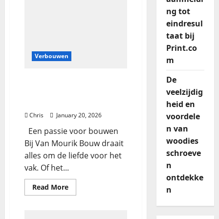
ng tot
eindresul
taat bij
Print.co
Verbouwen
m
De
Bouwen met visie: van
veelzijdig
samenwerking tot
tijdloos design
heid en
voordele
Chris
January 20, 2026
n van
Een passie voor bouwen
woodies
Bij Van Mourik Bouw draait
schroeve
alles om de liefde voor het
n
vak. Of het...
ontdekke
Read More
n