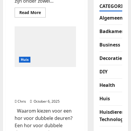
zijn onder zowel...
CATEGORIES
Read More
Algemeen
Badkamer
Business
Decoratie
Huis
DIY
De ideale hor voor
dubbele deuren:
Health
functionaliteit en stijl
gecombineerd
Huis
Chris
October 6, 2025
Waarom kiezen voor een
Huisdieren
hor voor dubbele deuren?
Technologie
Een hor voor dubbele