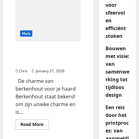
voor
sfeervol
en
efficiënt
Huis
stoken
Bouwen
Berkenhout: de perfecte
met visie:
keuze voor sfeervol en
efficiënt stoken
van
samenwe
Chris
January 21, 2026
rking tot
De charme van
tijdloos
berkenhout voor je haard
design
Berkenhout staat bekend
om zijn unieke charme en
Een reis
is...
door het
printproc
Read More
es: van
aanmeldi