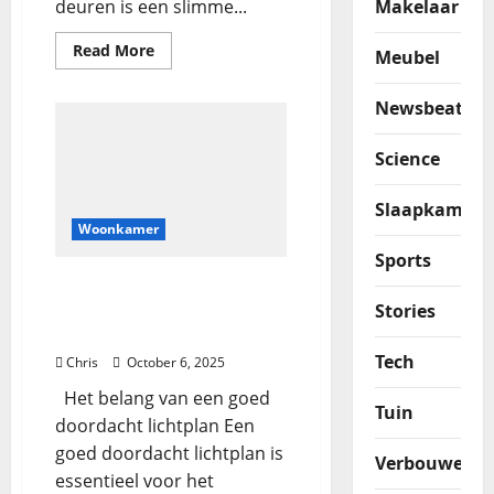
Makelaar
deuren is een slimme...
Read More
Meubel
Newsbeat
Science
Slaapkamer
Woonkamer
Sports
Een stralende
woonruimte creëren met
Stories
een doordacht lichtplan
Tech
Chris
October 6, 2025
Het belang van een goed
Tuin
doordacht lichtplan Een
goed doordacht lichtplan is
Verbouwen
essentieel voor het